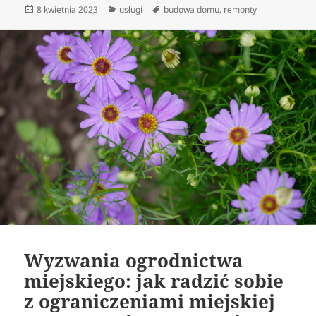
Data
Kategorie
Tagi
8 kwietnia 2023
usługi
budowa domu
,
remonty
publikacji
Wyzwania ogrodnictwa
miejskiego: jak radzić sobie
z ograniczeniami miejskiej