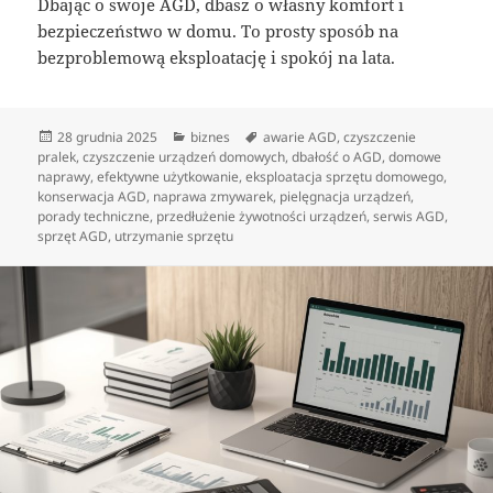
Dbając o swoje AGD, dbasz o własny komfort i
bezpieczeństwo w domu. To prosty sposób na
bezproblemową eksploatację i spokój na lata.
Data
Kategorie
Tagi
28 grudnia 2025
biznes
awarie AGD
,
czyszczenie
publikacji
pralek
,
czyszczenie urządzeń domowych
,
dbałość o AGD
,
domowe
naprawy
,
efektywne użytkowanie
,
eksploatacja sprzętu domowego
,
konserwacja AGD
,
naprawa zmywarek
,
pielęgnacja urządzeń
,
porady techniczne
,
przedłużenie żywotności urządzeń
,
serwis AGD
,
sprzęt AGD
,
utrzymanie sprzętu