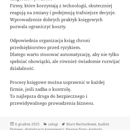
Firmy, które korzystają z technologii, skuteczniej
reagują na zmiany i podejmują trafniejsze decyzje.
Wprowadzenie dobrych praktyk księgowych
pozwala ograniczyć koszty.
Odpowiednia organizacja ksiąg chroni
przedsiębiorstwo przed ryzykiem.
Dlatego warto stosować automatyzację, aby nie tylko
spełniać obowiązki, ale również świadomie rozwijać
działalność.
Procesy księgowe można usprawnić w każdej
firmie, jeśli zadba o kontrolę.
To najlepsza droga do bezpiecznego i
przewidywalnego prowadzenia biznesu.
Data
Kategorie
Tagi
6 grudnia 2025
usługi
Biuro Rachunkowe
,
budżet
publikacji
firmowy
,
digitalizacja księgowości
,
finanse firmy
,
kontrola