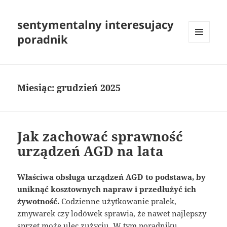
sentymentalny interesujacy
poradnik
MENU
I
WIDGETY
Miesiąc:
grudzień 2025
Jak zachować sprawność
urządzeń AGD na lata
Właściwa obsługa urządzeń AGD to podstawa, by
uniknąć kosztownych napraw i przedłużyć ich
żywotność.
Codzienne użytkowanie pralek,
zmywarek czy lodówek sprawia, że nawet najlepszy
sprzęt może ulec zużyciu. W tym poradniku