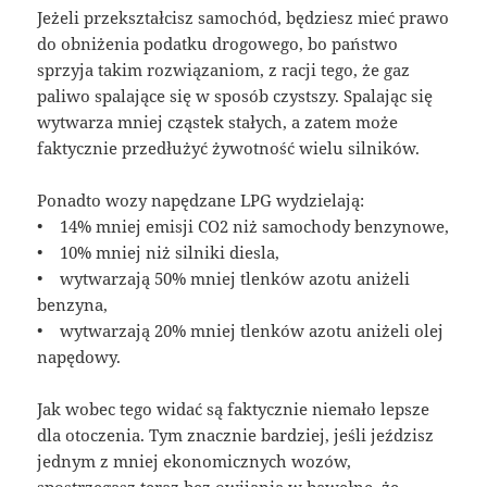
Jeżeli przekształcisz samochód, będziesz mieć prawo
do obniżenia podatku drogowego, bo państwo
sprzyja takim rozwiązaniom, z racji tego, że gaz
paliwo spalające się w sposób czystszy. Spalając się
wytwarza mniej cząstek stałych, a zatem może
faktycznie przedłużyć żywotność wielu silników.
Ponadto wozy napędzane LPG wydzielają:
• 14% mniej emisji CO2 niż samochody benzynowe,
• 10% mniej niż silniki diesla,
• wytwarzają 50% mniej tlenków azotu aniżeli
benzyna,
• wytwarzają 20% mniej tlenków azotu aniżeli olej
napędowy.
Jak wobec tego widać są faktycznie niemało lepsze
dla otoczenia. Tym znacznie bardziej, jeśli jeździsz
jednym z mniej ekonomicznych wozów,
spostrzegasz teraz bez owijania w bawełnę, że