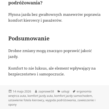
podróżowania?
Płynna jazda bez gwałtownych manewrów poprawia
komfort kierowcy i pasażerów.
Podsumowanie
Drobne zmiany mogą znacząco poprawić jakość
jazdy.
Komfort to nie luksus, ale element wpływający na
bezpieczeństwo i samopoczucie.
Data
Autor
Kategorie
Tagi
14 maja 2026
zapnowe58
usługi
ergonomia
publikacji
wnętrza auta
,
komfort jazdy auta
,
komfort jazdy samochodem
,
ustawienie fotela kierowcy
,
wygoda podróżowania
,
zawieszenie i
opony