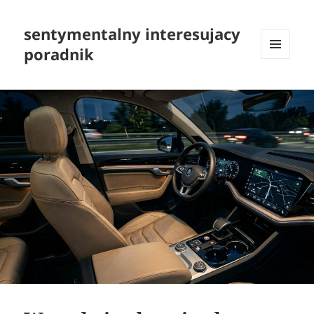
sentymentalny interesujacy
poradnik
MENU
I
WIDGETY