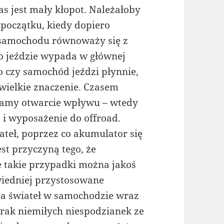
s jest mały kłopot. Należałoby
a początku, kiedy dopiero
samochodu równoważy się z
 o jeździe wypada w głównej
o czy samochód jeździ płynnie,
 wielkie znaczenie. Czasem
 mamy otwarcie wpływu – wtedy
a i wyposażenie do offroad.
teł, poprzez co akumulator się
st przyczyną tego, że
e takie przypadki można jakoś
iedniej przystosowane
ia świateł w samochodzie wraz
brak niemiłych niespodzianek ze