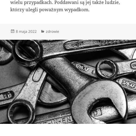
wielu przypadkach. Poddawani są jej także ludzie,
którzy ulegli poważnym wypadkom.
Data
Kategorie
8 maja 2022
zdrowie
publikacji