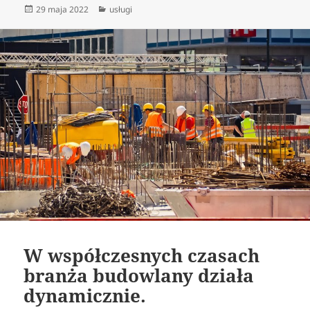
Data
Kategorie
29 maja 2022
usługi
publikacji
W współczesnych czasach
branża budowlany działa
dynamicznie.