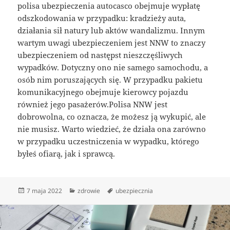
polisa ubezpieczenia autocasco obejmuje wypłatę
odszkodowania w przypadku: kradzieży auta,
działania sił natury lub aktów wandalizmu. Innym
wartym uwagi ubezpieczeniem jest NNW to znaczy
ubezpieczeniem od następst nieszczęśliwych
wypadków. Dotyczny ono nie samego samochodu, a
osób nim poruszających się. W przypadku pakietu
komunikacyjnego obejmuje kierowcy pojazdu
również jego pasażerów.Polisa NNW jest
dobrowolna, co oznacza, że możesz ją wykupić, ale
nie musisz. Warto wiedzieć, że działa ona zarówno
w przypadku uczestniczenia w wypadku, którego
byłeś ofiarą, jak i sprawcą.
Data
Kategorie
Tagi
7 maja 2022
zdrowie
ubezpiecznia
publikacji