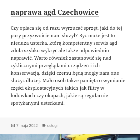
naprawa agd Czechowice
Czy opłaca się od razu wyrzucać sprzęt, jaki do tej
pory przyzwoicie nam służył? Być może jest to
nieduża usterka, którą kompetentny serwis agd
zdoła szybko wykryć ale także odpowiednio
naprawić. Warto również zastanowić się nad
cyklicznymi przeglądami urządzeń i ich
konserwacją, dzięki czemu będą mogły nam one
służyć dłużej. Mało osób także pamięta o wymianie
części eksploatacyjnych takich jak filtry w
lodówkach czy okapach, jakie są regularnie
spotykanymi usterkami.
Data
Kategorie
7 maja 2022
usługi
publikacji